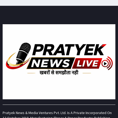
Pratyek News & Media Ventures Pvt. Ltd. Is A Private Incorporated On