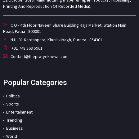
12 October 2018. Manufacturing (Paper & Paper Products; Publishing,
Printing And Reproduction Of Recorded Media).
C O - 4th Floor Naveen Share Building Raja Market, Station Main
Road, Patna - 800001
N.H.-31 Kaptanpara, Khushkibagh, Purnea - 854301
+91 748 869 5961
Contact@thepratyeknews.com
Popular Categories
Politics
Sports
Entertainment
Trending
Business
World