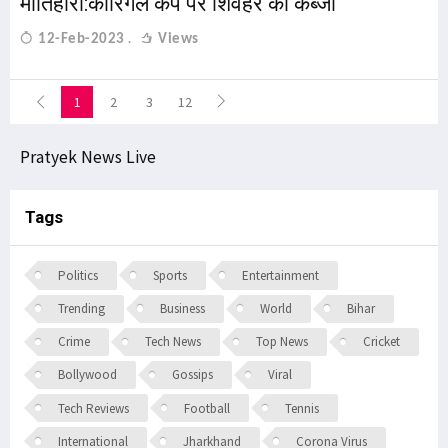
मोतिहारी:कारिगल कप पर शिवहर का कब्जा
12-Feb-2023
Views
1
2
3
12
Pratyek News Live
Tags
Politics
Sports
Entertainment
Trending
Business
World
Bihar
Crime
Tech News
Top News
Cricket
Bollywood
Gossips
Viral
Tech Reviews
Football
Tennis
International
Jharkhand
Corona Virus