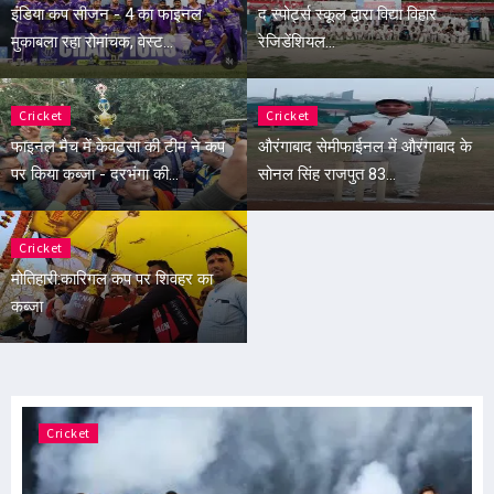
इंडिया कप सीजन - 4 का फाइनल
द स्पोर्ट्स स्कूल द्वारा विद्या विहार
मुकाबला रहा रोमांचक, वेस्ट...
रेजिडेंशियल...
Cricket
Cricket
फाइनल मैच में केवटसा की टीम ने कप
औरंगाबाद सेमीफाईनल में औरंगाबाद के
पर किया कब्जा - दरभंगा की...
सोनल सिंह राजपुत 83...
Cricket
मोतिहारी:कारिगल कप पर शिवहर का
कब्जा
Cricket