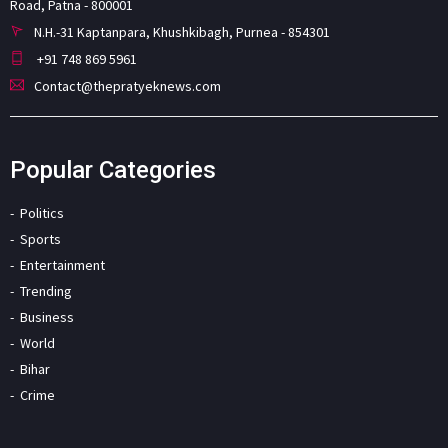
Road, Patna - 800001
N.H.-31 Kaptanpara, Khushkibagh, Purnea - 854301
+91 748 869 5961
Contact@thepratyeknews.com
Popular Categories
Politics
Sports
Entertainment
Trending
Business
World
Bihar
Crime