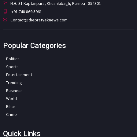
N.H.-31 Kaptanpara, Khushkibagh, Purnea - 854301
+91 748 869 5961
Contact@thepratyeknews.com
Popular Categories
Politics
Sports
Entertainment
Trending
Business
World
Bihar
Crime
Quick Links