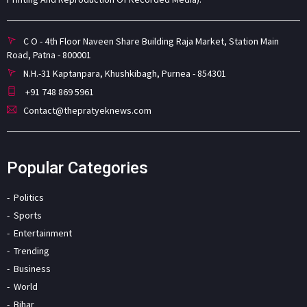
C O - 4th Floor Naveen Share Building Raja Market, Station Main
Road, Patna - 800001
N.H.-31 Kaptanpara, Khushkibagh, Purnea - 854301
+91 748 869 5961
Contact@thepratyeknews.com
Popular Categories
Politics
Sports
Entertainment
Trending
Business
World
Bihar